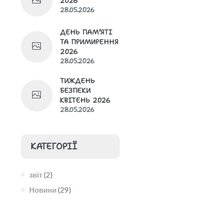
ЗАКЛАДУ ОСВІТИ
2026
28.05.2026
МОВА (МОВИ)
ДЕНЬ ПАМ’ЯТІ
ОСВІТНЬОГО
ТА ПРИМИРЕННЯ
ПРОЦЕСУ
2026
28.05.2026
НАШ КОЛЕКТИВ
ТИЖДЕНЬ
БЕЗПЕКИ
НАЯВНІСТЬ
КВІТЕНЬ 2026
ВАКАНТНИХ
28.05.2026
ПОСАД
КАТЕГОРІЇ
ОСВІТНІ
ПРОГРАМИ, ЩО
РЕАЛІЗУЮТЬСЯ В
звіт
(2)
ЗАКЛАДІ ОСВІТИ
Новини
(29)
ПЕРЕЛІК
ДОДАТКОВИХ