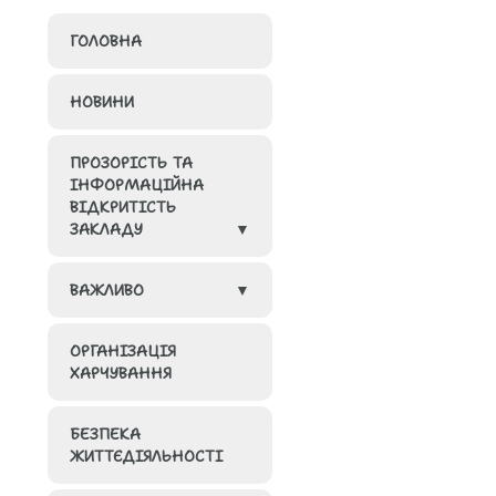
ГОЛОВНА
НОВИНИ
ПРОЗОРІСТЬ ТА
ІНФОРМАЦІЙНА
ВІДКРИТІСТЬ
ЗАКЛАДУ
ВАЖЛИВО
ГРУПИ
ОРГАНІЗАЦІЯ
КАДРОВИЙ
МЕТОДИЧНА
ХАРЧУВАННЯ
СКЛАД ЗАКЛАДУ
СКАРБНИЧКА
ОСВІТИ
ВІДПОВІДНО ДО
БЕЗПЕКА
ІНКЛЮЗИВНА
ЛІЦЕНЗІЙНИХ
ЖИТТЄДІЯЛЬНОСТІ
ОСВІТА
УМОВ