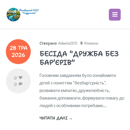
Створено
AdminZDO
В
Новини
28 ТРА
БЕСІДА “ДРУЖБА БЕЗ
2026
БАР’ЄРІВ”
Головним завданням було ознайомити
0
дітей з поняттям “безбар’єрність”,
0
розвивати емпатію, дружелюбність,
бажання допомагати, формувати повагу до
людей з особливими потребами....
ЧИТАТИ ДАЛІ →