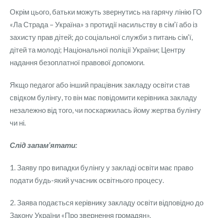
Окрім цього, батьки можуть звернутись на гарячу лінію ГО
«Ла Страда – Україна» з протидії насильству в сім’ї або із
захисту прав дітей; до соціальної служби з питань сім’ї,
дітей та молоді; Національної поліції України; Центру
надання безоплатної правової допомоги.
Якщо педагог або інший працівник закладу освіти став
свідком булінгу, то він має повідомити керівника закладу
незалежно від того, чи поскаржилась йому жертва булінгу
чи ні.
Слід запам’ятати:
1. Заяву про випадки булінгу у закладі освіти має право
подати будь-який учасник освітнього процесу.
2. Заява подається керівнику закладу освіти відповідно до
Закону України «Про звернення громадян».