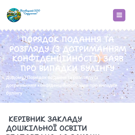
ПОРЯДОК ПОДАННЯ ТА
РОЗГЛЯДУ (З ДОТРИМАННЯМ
КОНФІДЕНЦІЙНОСТІ) ЗАЯВ
ПРО ВИПАДКИ БУЛІНГУ
Додому
/
Порядок подання та розгляду (з
дотриманням конфіденційності) заяв про випадки
булінгу
КЕРІВНИК ЗАКЛАДУ
ДОШКІЛЬНОЇ ОСВІТИ