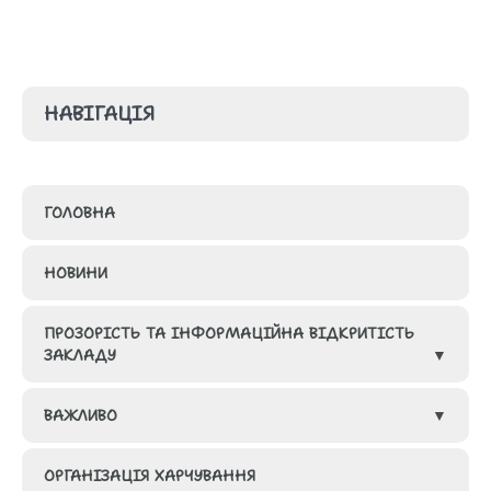
НАВІГАЦІЯ
ГОЛОВНА
НОВИНИ
ПРОЗОРІСТЬ ТА ІНФОРМАЦІЙНА ВІДКРИТІСТЬ
ЗАКЛАДУ
ВАЖЛИВО
ГРУПИ
ОРГАНІЗАЦІЯ ХАРЧУВАННЯ
КАДРОВИЙ СКЛАД ЗАКЛАДУ ОСВІТИ
МЕТОДИЧНА СКАРБНИЧКА