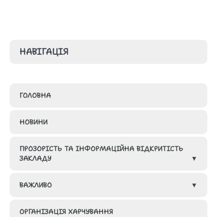
НАВІГАЦІЯ
ГОЛОВНА
НОВИНИ
ПРОЗОРІСТЬ ТА ІНФОРМАЦІЙНА ВІДКРИТІСТЬ
ЗАКЛАДУ
ВАЖЛИВО
ГРУПИ
ОРГАНІЗАЦІЯ ХАРЧУВАННЯ
КАДРОВИЙ СКЛАД ЗАКЛАДУ ОСВІТИ
МЕТОДИЧНА СКАРБНИЧКА