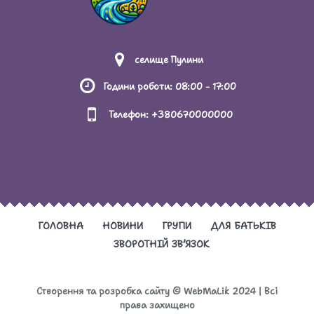
РОЗМІР ПЛАТИ ЗА НАВЧАННЯ ЗДОБУВАЧІВ
ОСВІТИ
селище Пулини
СТАТУТ ЗАКЛАДУ ОСВІТИ
Години роботи: 08:00 - 17:00
СТРУКТУРА ТА ОРГАНИ УПРАВЛІННЯ ЗАКЛАДУ
Телефон: +380670000000
ОСВІТИ
ТЕРИТОРІЯ ОБСЛУГОВУВАННЯ, ЗАКРІПЛЕНА
ЗА ЗАКЛАДОМ ОСВІТИ ЙОГО ЗАСНОВНИКОМ
УМОВИ ДОСТУПНОСТІ ЗАКЛАДУ ОСВІТИ ДЛЯ
ГОЛОВНА
НОВИНИ
ГРУПИ
ДЛЯ БАТЬКІВ
НАВЧАННЯ ОСІБ З ОСОБЛИВИМИ ОСВІТНІМИ
ЗВОРОТНІЙ ЗВ’ЯЗОК
ПОТРЕБАМИ
Створення та розробка сайту © WebMaLik 2024 | Всі
права захищено